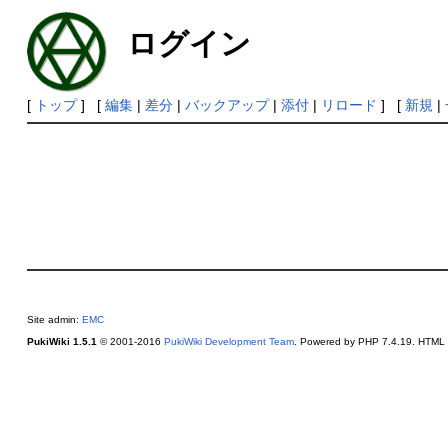
ログイン
[
トップ
] [
編集
|
差分
|
バックアップ
|
添付
|
リロード
] [
新規
|
Site admin:
EMC
PukiWiki 1.5.1
© 2001-2016
PukiWiki Development Team
. Powered by PHP 7.4.19. HTML c