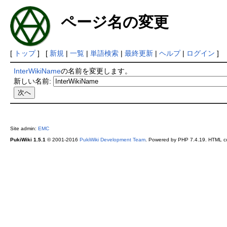
ページ名の変更
[
トップ
] [
新規
|
一覧
|
単語検索
|
最終更新
|
ヘルプ
|
ログイン
]
InterWikiName
の名前を変更します。
新しい名前:
Site admin:
EMC
PukiWiki 1.5.1
© 2001-2016
PukiWiki Development Team
. Powered by PHP 7.4.19. HTML co