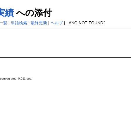
実績
への添付
一覧
|
単語検索
|
最終更新
|
ヘルプ
| LANG NOT FOUND ]
onvert time: 0.011 sec.