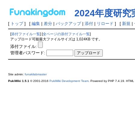
2024年度研究
[
トップ
] [
編集
|
差分
|
バックアップ
|
添付
|
リロード
] [
新規
|
[
添付ファイル一覧
] [
全ページの添付ファイル一覧
]
アップロード可能最大ファイルサイズは 1,024KB です。
添付ファイル:
管理者パスワード:
Site admin:
funakilabmaster
PukiWiki 1.5.1
© 2001-2016
PukiWiki Development Team
. Powered by PHP 7.4.19. HTML c