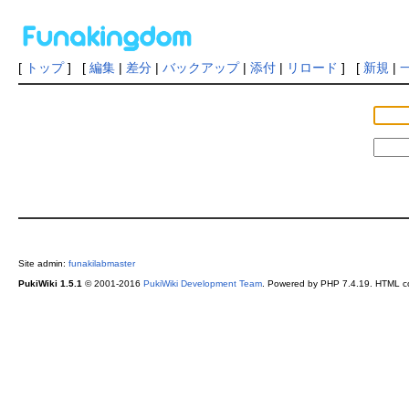
[
トップ
] [
編集
|
差分
|
バックアップ
|
添付
|
リロード
] [
新規
|
Site admin:
funakilabmaster
PukiWiki 1.5.1
© 2001-2016
PukiWiki Development Team
. Powered by PHP 7.4.19. HTML co