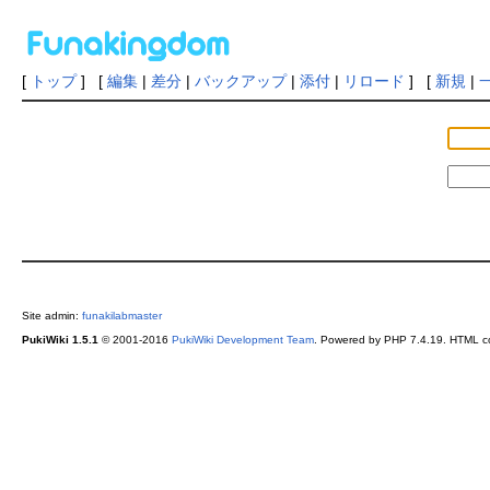
[
トップ
] [
編集
|
差分
|
バックアップ
|
添付
|
リロード
] [
新規
|
Site admin:
funakilabmaster
PukiWiki 1.5.1
© 2001-2016
PukiWiki Development Team
. Powered by PHP 7.4.19. HTML co