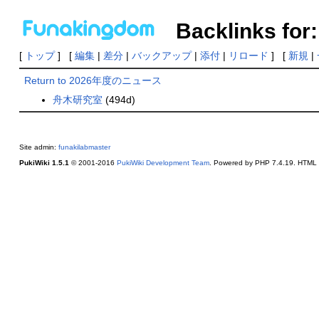
Backlinks 
[
トップ
] [
編集
|
差分
|
バックアップ
|
添付
|
リロード
] [
新規
|
Return to 2026年度のニュース
舟木研究室
(494d)
Site admin:
funakilabmaster
PukiWiki 1.5.1
© 2001-2016
PukiWiki Development Team
. Powered by PHP 7.4.19. HTML c