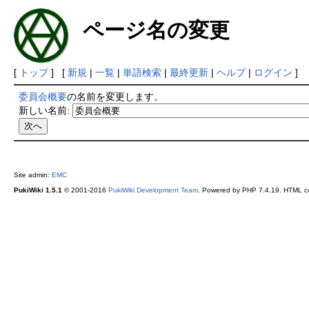
ページ名の変更
[
トップ
] [
新規
|
一覧
|
単語検索
|
最終更新
|
ヘルプ
|
ログイン
]
委員会概要
の名前を変更します。
新しい名前:
Site admin:
EMC
PukiWiki 1.5.1
© 2001-2016
PukiWiki Development Team
. Powered by PHP 7.4.19. HTML co