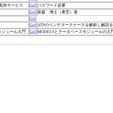
ア配布サービス
Go!
パスワード必要
Go!
萩森 博士（東芝）著
Go!
Go!
ATPのベンチマークケースを解析し解説
スモジュール入門
Go!
MODELSとデータベースモジュールの入