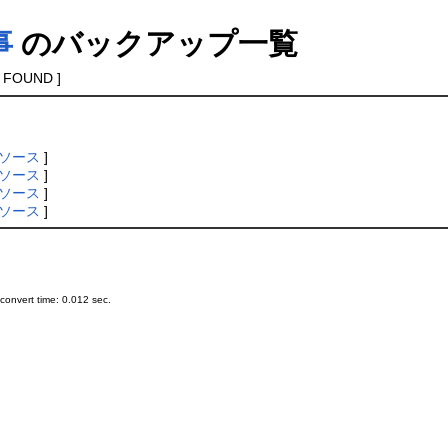
事
のバックアップ一覧
 FOUND ]
ソース
]
ソース
]
ソース
]
ソース
]
onvert time: 0.012 sec.