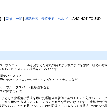
] [
新規
|
一覧
|
単語検索
|
最終更新
|
ヘルプ
| LANG NOT FOUND ]
0年カーボンニュートラルを見すえた電気の発生から利用までを教育・研究の対
み合わせたシステムの構築を行っています。
蓄電デバイスなど
半導体デバイス・コンデンサ・インダクタ・トランスなど
やケーブル・ブスバー・配線基板など
セスに関する研究
ーチとして数理解析手法を用いた理論や実験値に基づくモデル化やパラメータ
モデルを用いた数値シミュレーションが有用な手段となります。 計算機の発
仮定をおくことが必要であり，これが間違っているもしくは適切でなかった