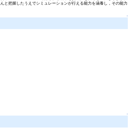
ちんと把握したうえでシミュレーションが行える能力を涵養し，その能力
↑
↑