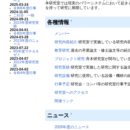
ース
本研究室では現実のパワーシステムにおいて起き
2025-03-24
を持って研究に展開しています。
令和6年度行事
2024-11-05
二社谷 一樹
2024-09-21
各種情報
†
2023年度研究実
績
2024-04-01
令和5年度行事
メンバー
2024-03-28
2023年度のニュ
研究内容紹介
:研究室で実施している研究内
ース
2023-07-22
教育研究
:過去の卒業論文・修士論文等の紹
R5年度マチカネ
ゼミ
2023-04-07
プロジェクト研究
:舟木研究室が関与してい
2022年度研究実
績
研究実績
:研究室で実施した研究に関する論
2023-04-02
令和4年度行事
研究設備
:研究に使用している設備・機材の
行事予定
:研究会・コンパ等の研究室行事予
研究室へのアクセス
関連リンク
ニュース
†
2026年度のニュース