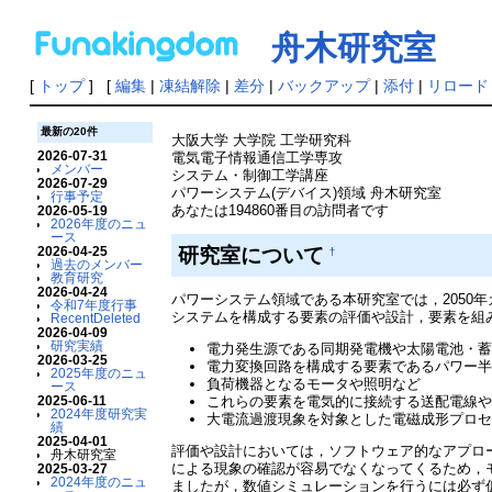
舟木研究室
[
トップ
] [
編集
|
凍結解除
|
差分
|
バックアップ
|
添付
|
リロード
最新の20件
大阪大学 大学院 工学研究科
2026-07-31
電気電子情報通信工学専攻
メンバー
システム・制御工学講座
2026-07-29
パワーシステム(デバイス)領域 舟木研究室
行事予定
あなたは194860番目の訪問者です
2026-05-19
2026年度のニュ
ース
研究室について
2026-04-25
†
過去のメンバー
教育研究
2026-04-24
パワーシステム領域である本研究室では，205
令和7年度行事
システムを構成する要素の評価や設計，要素を組
RecentDeleted
2026-04-09
研究実績
電力発生源である同期発電機や太陽電池・
2026-03-25
電力変換回路を構成する要素であるパワー
2025年度のニュ
負荷機器となるモータや照明など
ース
これらの要素を電気的に接続する送配電線
2025-06-11
2024年度研究実
大電流過渡現象を対象とした電磁成形プロ
績
2025-04-01
評価や設計においては，ソフトウェア的なアプロ
舟木研究室
による現象の確認が容易でなくなってくるため，
2025-03-27
2024年度のニュ
ましたが，数値シミュレーションを行うには必ず