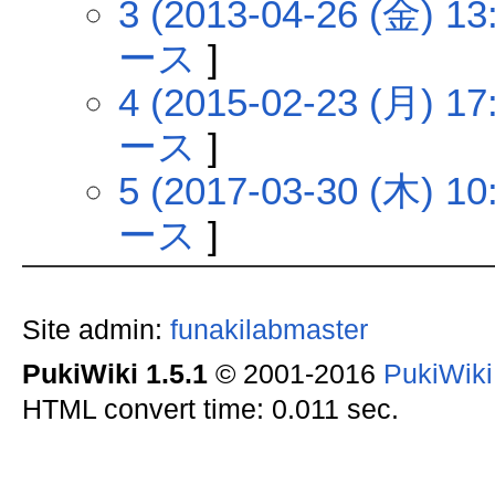
3 (2013-04-26 (金) 13
ース
]
4 (2015-02-23 (月) 17
ース
]
5 (2017-03-30 (木) 10
ース
]
Site admin:
funakilabmaster
PukiWiki 1.5.1
© 2001-2016
PukiWik
HTML convert time: 0.011 sec.