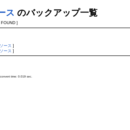
ュース
のバックアップ一覧
 FOUND ]
ソース
]
ソース
]
onvert time: 0.019 sec.