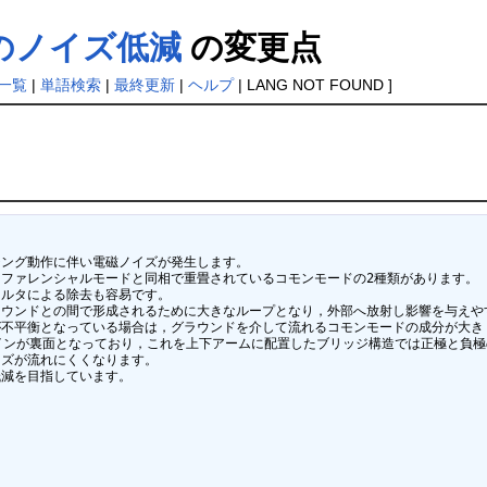
のノイズ低減
の変更点
一覧
|
単語検索
|
最終更新
|
ヘルプ
| LANG NOT FOUND ]
ング動作に伴い電磁ノイズが発生します。

ファレンシャルモードと同相で重畳されているコモンモードの2種類があります。

ルタによる除去も容易です。

ウンドとの間で形成されるために大きなループとなり，外部へ放射し影響を与えやす
不平衡となっている場合は，グラウンドを介して流れるコモンモードの成分が大きく
インが裏面となっており，これを上下アームに配置したブリッジ構造では正極と負極
ズが流れにくくなります。

減を目指しています。
