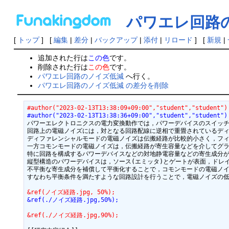
パワエレ回路
[
トップ
] [
編集
|
差分
|
バックアップ
|
添付
|
リロード
] [
新規
|
追加された行は
この色
です。
削除された行は
この色
です。
パワエレ回路のノイズ低減
へ行く。
パワエレ回路のノイズ低減 の差分を削除
#author("2023-02-13T13:38:09+09:00","student","student")
#author("2023-02-13T13:38:36+09:00","student","student")
パワーエレクトロニクスの電力変換動作では，パワーデバイスのスイッチ
回路上の電磁ノイズには，対となる回路配線に逆相で重畳されているディ
ディファレンシャルモードの電磁ノイズは伝搬経路が比較的小さく，フィ
一方コモンモードの電磁ノイズは，伝搬経路が寄生容量などを介してグラ
特に回路を構成するパワーデバイスなどの対地静電容量などの寄生成分が
縦型構造のパワーデバイスは，ソース(エミッタ)とゲートが表面，ドレ
不平衡な寄生成分を補償して平衡化することで，コモンモードの電磁ノイ
すなわち平衡条件を満たすような回路設計を行うことで，電磁ノイズの低
&ref(ノイズ経路.jpg, 50%);
&ref(./ノイズ経路.jpg,50%);
&ref(./ノイズ経路.jpg,90%);