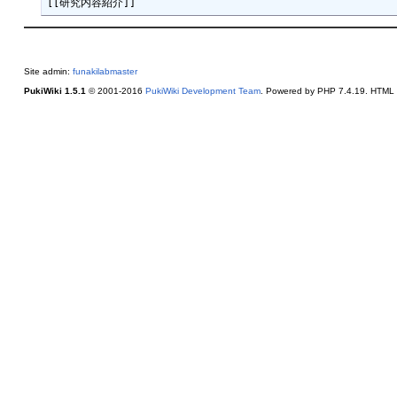
Site admin:
funakilabmaster
PukiWiki 1.5.1
© 2001-2016
PukiWiki Development Team
. Powered by PHP 7.4.19. HTML c