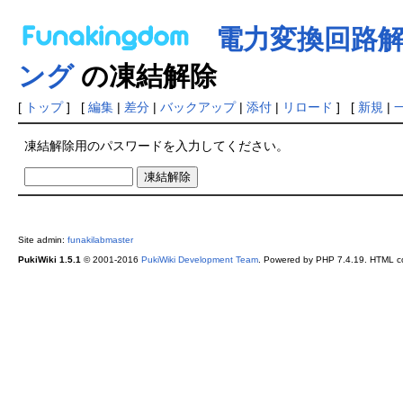
電力変換回路
ング
の凍結解除
[
トップ
] [
編集
|
差分
|
バックアップ
|
添付
|
リロード
] [
新規
|
凍結解除用のパスワードを入力してください。
Site admin:
funakilabmaster
PukiWiki 1.5.1
© 2001-2016
PukiWiki Development Team
. Powered by PHP 7.4.19. HTML co