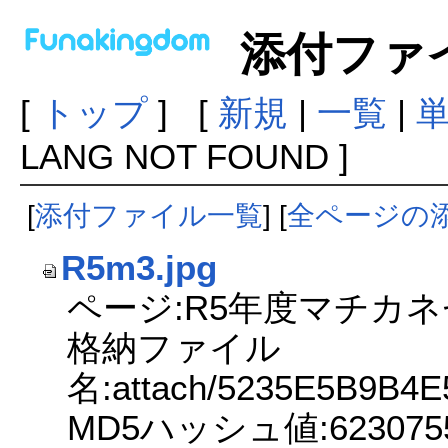
添付ファ
[
トップ
] [
新規
|
一覧
|
LANG NOT FOUND ]
[
添付ファイル一覧
] [
全ページの
R5m3.jpg
ページ:R5年度マチカ
格納ファイル
名:attach/5235E5B9B4
MD5ハッシュ値:6230755fe