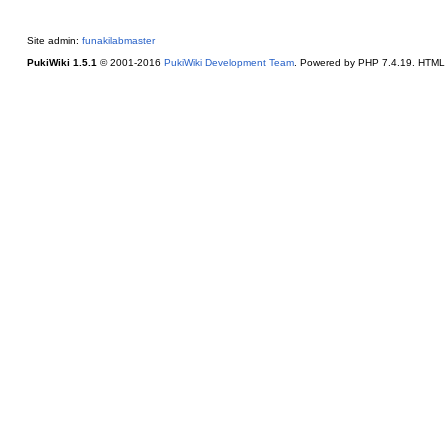
Site admin:
funakilabmaster
PukiWiki 1.5.1
© 2001-2016
PukiWiki Development Team
. Powered by PHP 7.4.19. HTML c