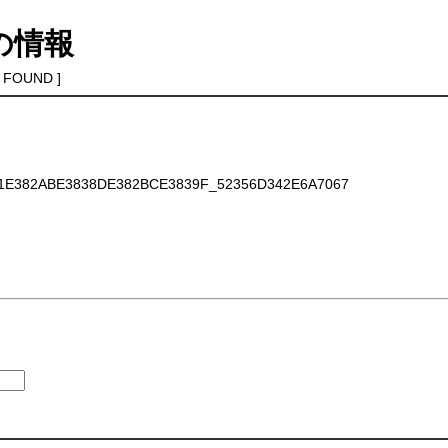
の情報
 FOUND ]
E382ABE3838DE382BCE3839F_52356D342E6A7067