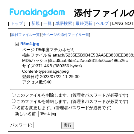
添付ファイル
[
トップ
] [
新規
|
一覧
|
単語検索
|
最終更新
|
ヘルプ
| LANG NOT
[
添付ファイル一覧
] [
全ページの添付ファイル一覧
]
R5m4.jpg
ページ:R5年度マチカネゼミ
格納ファイル名:attach/5235E5B9B4E5BAA6E3839EE38381
MD5ハッシュ値:ad9aab8d51a2aea931bfe0cce496a26c
サイズ:371.4KB (380356 bytes)
Content-type:image/jpeg
登録日時:2023/07/22 11:29:30
アクセス数:540
このファイルを削除します。(管理者パスワードが必要です)
このファイルを凍結します。(管理者パスワードが必要です)
名前を変更します。(管理者パスワードが必要です)
新しい名前:
パスワード: