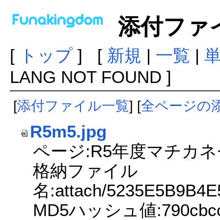
添付ファ
[
トップ
] [
新規
|
一覧
|
LANG NOT FOUND ]
[
添付ファイル一覧
] [
全ページの
R5m5.jpg
ページ:R5年度マチカ
格納ファイル
名:attach/5235E5B9B4
MD5ハッシュ値:790cbccfa