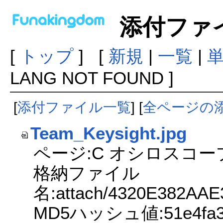
添付ファ
[
トップ
] [
新規
|
一覧
|
LANG NOT FOUND ]
[
添付ファイル一覧
] [
全ページの
Team_Keysight.jpg
ページ:C オシロスコー
格納ファイル
名:attach/4320E382AA
MD5ハッシュ値:51e4fa3e3