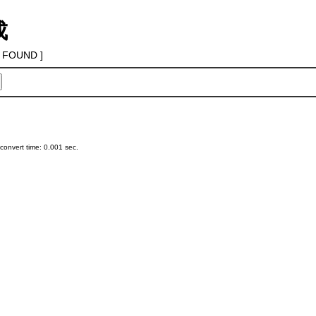
成
 FOUND ]
onvert time: 0.001 sec.