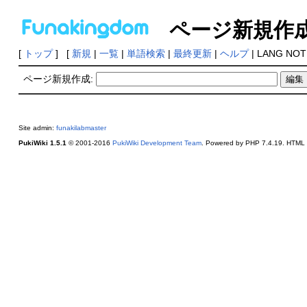
ページ新規作
[
トップ
] [
新規
|
一覧
|
単語検索
|
最終更新
|
ヘルプ
| LANG NOT
ページ新規作成:
Site admin:
funakilabmaster
PukiWiki 1.5.1
© 2001-2016
PukiWiki Development Team
. Powered by PHP 7.4.19. HTML c