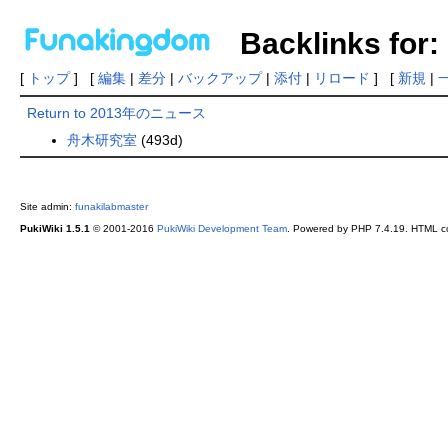
Backlinks f
[
トップ
] [
編集
|
差分
|
バックアップ
|
添付
|
リロード
] [
新規
|
Return to 2013年のニュース
舟木研究室
(493d)
Site admin:
funakilabmaster
PukiWiki 1.5.1
© 2001-2016
PukiWiki Development Team
. Powered by PHP 7.4.19. HTML co