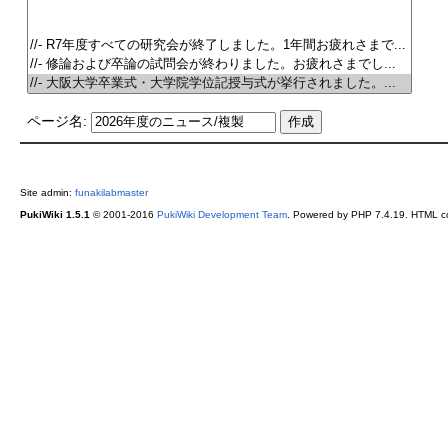
ページ名:
Site admin:
funakilabmaster
PukiWiki 1.5.1
© 2001-2016
PukiWiki Development Team
. Powered by PHP 7.4.19. HTML co