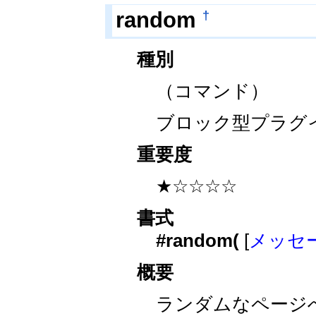
†
random
種別
（コマンド）
ブロック型プラグ
重要度
★☆☆☆☆
書式
#random(
[
メッセ
概要
ランダムなページ