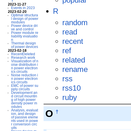
Y
2023-11-27
Events in 2023
R
2023-02-20
Optimal structura
l design of power
random
modules
Power device dri
ve and control
read
Power module re
liability evaluatio
recent
n
Thermal design
of power devices
ref
2023-02-18
RecentDeleted
related
Research work
Visualization of n
oise distribution i
rename
n power electron
ics circuits
Noise reduction i
rss
n power electron
ics circuits
rss10
EMC of power su
pply circuits
Development an
ruby
d circuit mountin
g of high power
density power m
odules
O
Analysis, evaluat
†
ion, and design
of passive eleme
nts used in powe
r conversion circ
uits