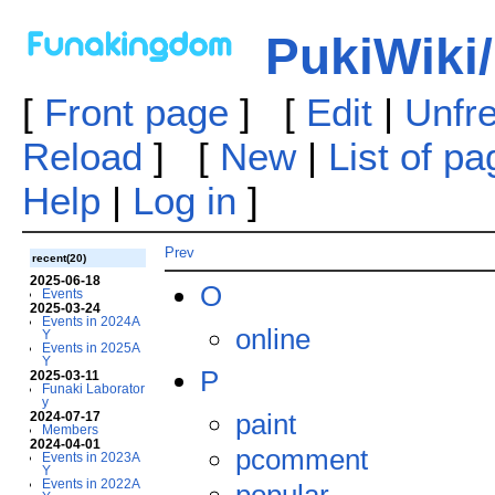
PukiWiki/
[
Front page
] [
Edit
|
Unfr
Reload
] [
New
|
List of p
Help
|
Log in
]
Prev
recent(20)
2025-06-18
O
Events
2025-03-24
Events in 2024A
online
Y
Events in 2025A
Y
P
2025-03-11
Funaki Laborator
y
paint
2024-07-17
Members
2024-04-01
pcomment
Events in 2023A
Y
Events in 2022A
popular