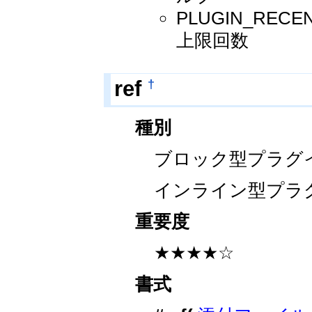
PLUGIN_REC
上限回数
†
ref
種別
ブロック型プラグ
インライン型プラ
重要度
★★★★☆
書式