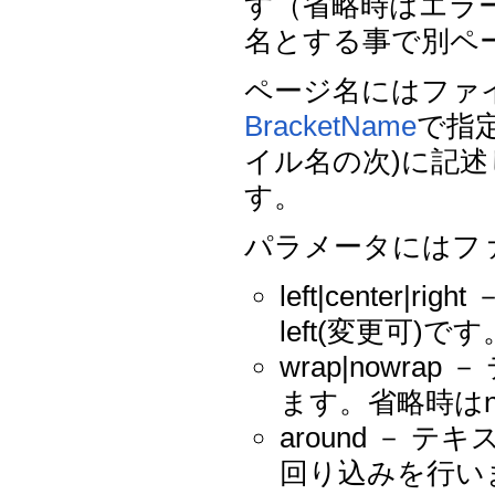
す（省略時はエラ
名とする事で別ペ
ページ名にはファ
BracketName
で指
イル名の次)に記
す。
パラメータにはフ
left|cente
left(変更可)です
wrap|nowr
ます。省略時はno
around －
回り込みを行い