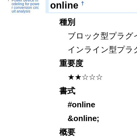
Power device m
†
online
odeling for powe
r conversion circ
uit analysis
種別
ブロック型プラグ
インライン型プラ
重要度
★★☆☆☆
書式
#online
&online
;
概要