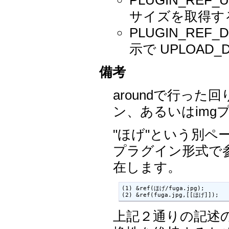
サイズを取得す
PLUGIN_RE
示で UPLOA
備考
aroundで行った
ン、あるいはimg
"ほげ"という別ペー
プラグイン形式で
在します。
(1) &ref(ほげ/fuga.jpg);

(2) &ref(fuga.jpg,[[ほげ]]);
上記２通りの記述の