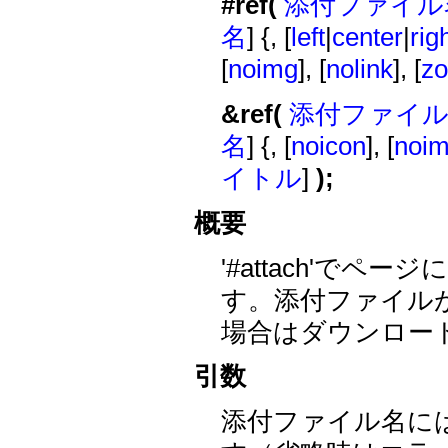
#ref(
添付ファイル
名
] {, [
left
|
center
|
rig
[
noimg
], [
nolink
], [
z
&ref(
添付ファイ
名
] {, [
noicon
], [
noi
イトル
]
);
概要
'#attach'で
す。添付ファイル
場合はダウンロー
引数
添付ファイル名に