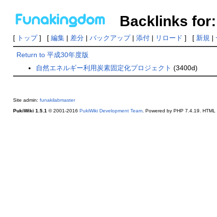
Backlinks f
[
トップ
] [
編集
|
差分
|
バックアップ
|
添付
|
リロード
] [
新規
|
Return to 平成30年度版
自然エネルギー利用炭素固定化プロジェクト
(3400d)
Site admin:
funakilabmaster
PukiWiki 1.5.1
© 2001-2016
PukiWiki Development Team
. Powered by PHP 7.4.19. HTML c