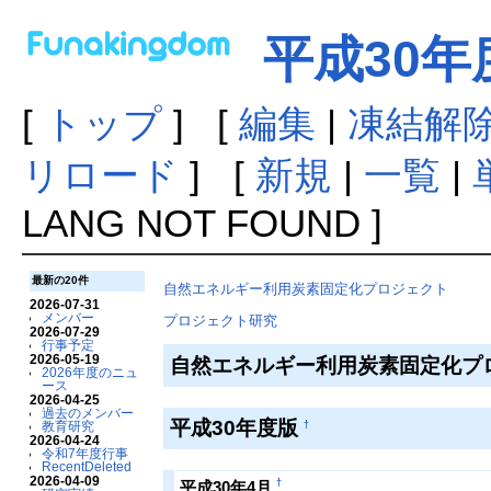
平成30年
[
トップ
] [
編集
|
凍結解
リロード
] [
新規
|
一覧
|
LANG NOT FOUND ]
最新の20件
自然エネルギー利用炭素固定化プロジェクト
2026-07-31
メンバー
プロジェクト研究
2026-07-29
行事予定
2026-05-19
自然エネルギー利用炭素固定化プ
2026年度のニュ
ース
2026-04-25
過去のメンバー
平成30年度版
†
教育研究
2026-04-24
令和7年度行事
RecentDeleted
2026-04-09
†
平成30年4月