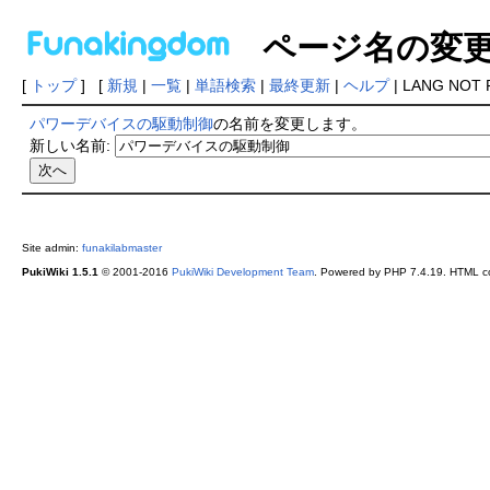
ページ名の変
[
トップ
] [
新規
|
一覧
|
単語検索
|
最終更新
|
ヘルプ
| LANG NOT 
パワーデバイスの駆動制御
の名前を変更します。
新しい名前:
Site admin:
funakilabmaster
PukiWiki 1.5.1
© 2001-2016
PukiWiki Development Team
. Powered by PHP 7.4.19. HTML co