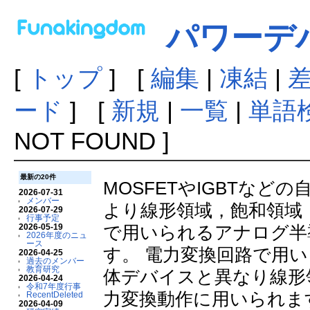
パワーデ
[
トップ
] [
編集
|
凍結
|
ード
] [
新規
|
一覧
|
単語
NOT FOUND ]
最新の20件
MOSFETやIGBTな
2026-07-31
メンバー
より線形領域，飽和領域
2026-07-29
行事予定
2026-05-19
で用いられるアナログ半
2026年度のニュ
ース
す。 電力変換回路で用
2026-04-25
過去のメンバー
教育研究
体デバイスと異なり線形
2026-04-24
令和7年度行事
力変換動作に用いられま
RecentDeleted
2026-04-09