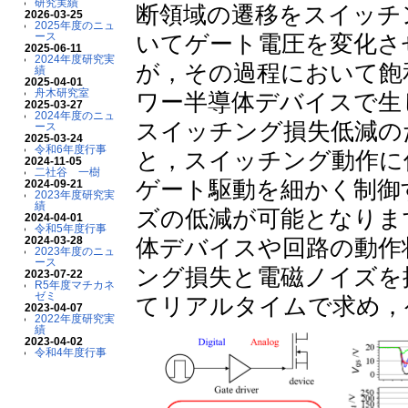
研究実績
断領域の遷移をスイッチ
2026-03-25
2025年度のニュ
ース
いてゲート電圧を変化さ
2025-06-11
2024年度研究実
が，その過程において飽
績
2025-04-01
舟木研究室
ワー半導体デバイスで生
2025-03-27
2024年度のニュ
スイッチング損失低減の
ース
2025-03-24
令和6年度行事
と，スイッチング動作に
2024-11-05
二社谷 一樹
ゲート駆動を細かく制御
2024-09-21
2023年度研究実
績
ズの低減が可能となりま
2024-04-01
令和5年度行事
2024-03-28
体デバイスや回路の動作
2023年度のニュ
ース
ング損失と電磁ノイズを
2023-07-22
R5年度マチカネ
ゼミ
てリアルタイムで求め，
2023-04-07
2022年度研究実
績
2023-04-02
令和4年度行事