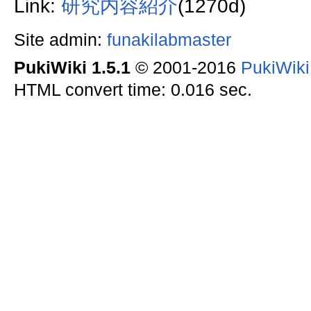
Link:
研究内容紹介
(1270d)
Site admin:
funakilabmaster
PukiWiki 1.5.1
© 2001-2016
PukiWik
HTML convert time: 0.016 sec.