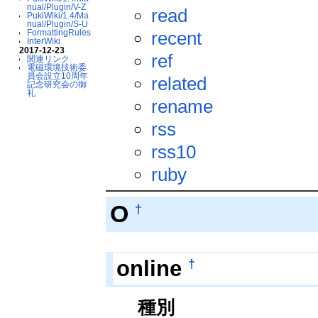
nual/Plugin/V-Z
read
PukiWiki/1.4/Ma
nual/Plugin/S-U
recent
FormattingRules
InterWiki
2017-12-23
ref
関連リンク
電磁環境技術委
員会設立10周年
related
記念研究会の御
礼
rename
rss
rss10
ruby
O
†
†
online
種別