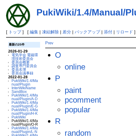
PukiWiki/1.4/Manual/Pl
[
トップ
] [
編集
|
凍結解除
|
差分
|
バックアップ
|
添付
|
リロード
]
Prev
最新の20件
2026-01-29
O
電気学会 電磁環
境技術委員会
委員会概要
online
調査専門委員会
委員名簿
委員会議事録
P
2022-01-28
PukiWiki/1.4/Ma
nual/Plugin
paint
InterWikiName
SandBox
PukiWiki/1.4/Ma
pcomment
nual/Plugin/A-D
PukiWiki/1.4/Ma
nual/Plugin/E-G
popular
PukiWiki/1.4/Ma
nual/Plugin/H-K
PukiWiki
R
PukiWiki/1.4/Ma
nual/Plugin/O-R
PukiWiki/1.4/Ma
random
nual/Plugin/L-N
PukiWiki/1.4/Ma