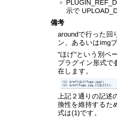
PLUGIN_RE
示で UPLOA
備考
aroundで行った
ン、あるいはimg
"ほげ"という別ペー
プラグイン形式で
在します。
(1) &ref(ほげ/fuga.jpg);

(2) &ref(fuga.jpg,[[ほげ]]);
上記２通りの記述の
換性を維持するた
式は(1)です。