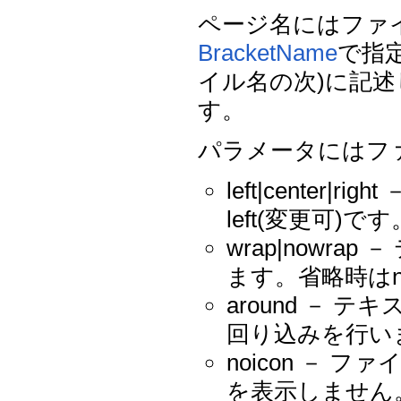
ページ名にはファ
BracketName
で指
イル名の次)に記
す。
パラメータにはフ
left|cente
left(変更可)です
wrap|nowr
ます。省略時はno
around －
回り込みを行い
noicon －
を表示しません