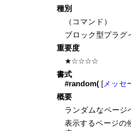
種別
（コマンド）
ブロック型プラグ
重要度
★☆☆☆☆
書式
#random(
[
メッセ
概要
ランダムなページ
表示するページの