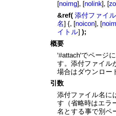
[
noimg
], [
nolink
], [
z
&ref(
添付ファイ
名
] {, [
noicon
], [
noi
イトル
]
);
概要
'#attach'で
す。添付ファイル
場合はダウンロー
引数
添付ファイル名に
す（省略時はエラ
名とする事で別ペ