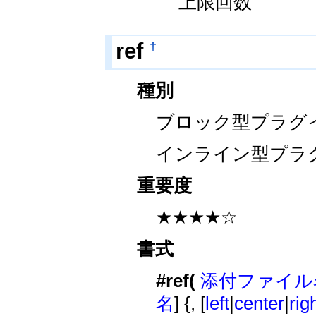
上限回数
†
ref
種別
ブロック型プラグ
インライン型プラ
重要度
★★★★☆
書式
#ref(
添付ファイル
名
] {, [
left
|
center
|
rig