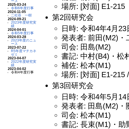
ース
場所: [対面] E1-215
2025-03-24
令和6年度行事
2024-11-05
第2回研究会
二社谷 一樹
2024-09-21
2023年度研究実
績
日時: 令和4年4月23日
2024-04-01
令和5年度行事
発表者: 前田(M2)・
2024-03-28
2023年度のニュ
ース
司会: 田島(M2)
2023-07-22
R5年度マチカネ
書記: 中村(B4)・松村
ゼミ
2023-04-07
2022年度研究実
補佐: 松本(M1)
績
2023-04-02
場所: [対面] E1-215 
令和4年度行事
第3回研究会
日時: 令和4年5月14日
発表者: 田島(M2)・關
司会: 松本(M1)
書記: 長束(M1)・助野