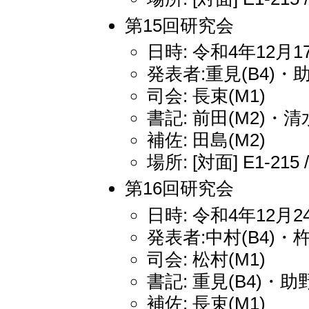
第15回研究会
日時: 令和4年12月17
発表者:重見(B4)・助
司会: 長束(M1)
書記: 前田(M2)・清水
補佐: 田島(M2)
場所: [対面] E1-215 
第16回研究会
日時: 令和4年12月24
発表者:中村(B4)・
司会: 松村(M1)
書記: 重見(B4)・助野
補佐: 長束(M1)