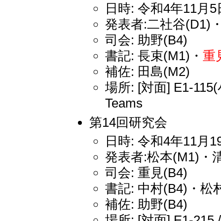
日時: 令和4年11月5日
発表者:二社谷(D1)
司会: 助野(B4)
書記: 長束(M1)・
重見
補佐: 田島(M2)
場所: [対面] E1-11
Teams
第14回研究会
日時: 令和4年11月19
発表者:松本(M1)・清
司会: 重見(B4)
書記: 中村(B4)・松村
補佐: 助野(B4)
場所: [対面] E1-215 