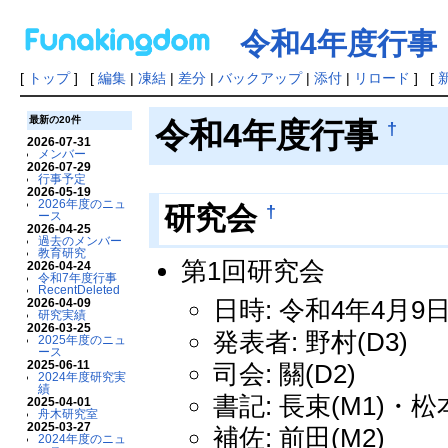
令和4年度行事
[
トップ
] [
編集
|
凍結
|
差分
|
バックアップ
|
添付
|
リロード
] [
最新の20件
令和4年度行事
†
2026-07-31
メンバー
2026-07-29
行事予定
2026-05-19
2026年度のニュ
†
研究会
ース
2026-04-25
過去のメンバー
教育研究
第1回研究会
2026-04-24
令和7年度行事
RecentDeleted
日時: 令和4年4月9日
2026-04-09
研究実績
2026-03-25
発表者: 野村(D3)
2025年度のニュ
ース
2025-06-11
司会: 關(D2)
2024年度研究実
績
書記: 長束(M1)・松本
2025-04-01
舟木研究室
2025-03-27
補佐: 前田(M2)
2024年度のニュ