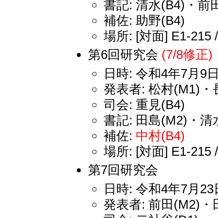
書記: 清水(B4)・前田
補佐: 助野(B4)
場所: [対面] E1-215 
第6回研究会
(7/8修正)
日時: 令和4年7月9日
発表者: 松村(M1)・
司会: 重見(B4)
書記: 田島(M2)・清水
補佐:
中村(B4)
場所: [対面] E1-215 
第7回研究会
日時: 令和4年7月23日
発表者: 前田(M2)・田島