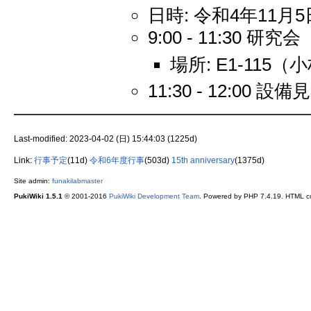
日時: 令和4年11月5日(土
9:00 - 11:30 研究会
場所: E1-11
11:30 - 12:00 設
Last-modified: 2023-04-02 (日) 15:44:03 (1225d)
Link:
行事予定
(11d)
令和6年度行事
(503d)
15th anniversary
(1375d)
Site admin:
funakilabmaster
PukiWiki 1.5.1
© 2001-2016
PukiWiki Development Team
. Powered by PHP 7.4.19. HTML co