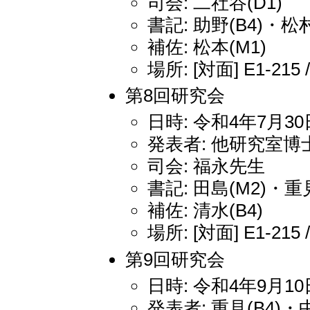
司会: 二社谷(D1)
書記: 助野(B4)・松村
補佐: 松本(M1)
場所: [対面] E1-215 
第8回研究会
日時: 令和4年7月30日
発表者: 他研究室博
司会: 福永先生
書記: 田島(M2)・重見
補佐: 清水(B4)
場所: [対面] E1-215 
第9回研究会
日時: 令和4年9月10日
発表者: 重見(B4)・中