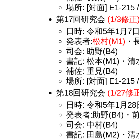
場所: [対面] E1-215 
第17回研究会
(1/3修正
日時: 令和5年1月7日
発表者:
松村(M1)
・長
司会: 助野(B4)
書記: 松本(M1)・清水
補佐: 重見(B4)
場所: [対面] E1-215 
第18回研究会
(1/27修
日時: 令和5年1月28日
発表者:助野(B4)・前
司会: 中村(B4)
書記: 田島(M2)・清水