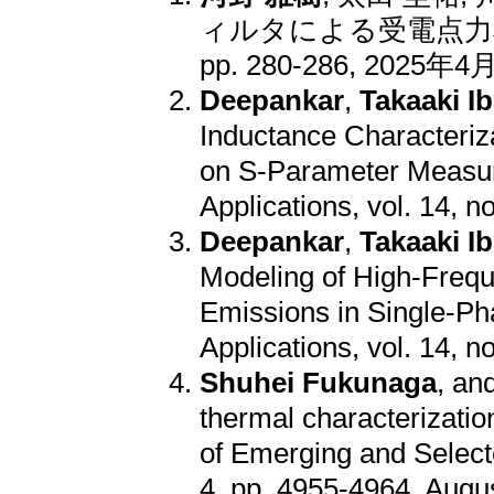
ィルタによる受電点力率制御の検
pp. 280-286, 2025年4
Deepankar
,
Takaaki I
Inductance Characteriz
on S-Parameter Measure
Applications, vol. 14, 
Deepankar
,
Takaaki I
Modeling of High-Freq
Emissions in Single-Pha
Applications, vol. 14, n
Shuhei Fukunaga
, an
thermal characterizati
of Emerging and Selecte
4, pp. 4955-4964, Augu