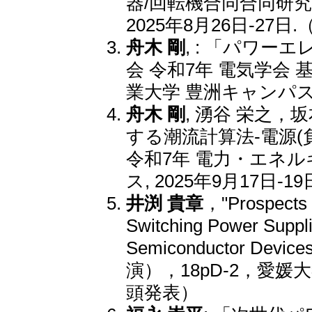
器/回転機合同合同研究会, 
2025年8月26日-27
舟木 剛
, : 「パワー
会 令和7年 電気学会 基
業大学 豊洲キャンパス,
舟木 剛
, 湧谷 栄之，
する潮流計算法-電源(
令和7年 電力・エネルギ
ス, 2025年9月17日-
井渕 貴章
，"Prospects a
Switching Power Suppl
Semiconductor D
演），18pD-2，愛媛
頭発表）