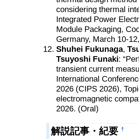
considering thermal int
Integrated Power Elect
Module Packaging, Cooli
Germany, March 10-12,
Shuhei Fukunaga
,
Ts
Tsuyoshi Funaki
: “Pe
transient current measu
International Conferen
2026 (CIPS 2026), Topi
electromagnetic compat
2026. (Oral)
†
解説記事・紀要