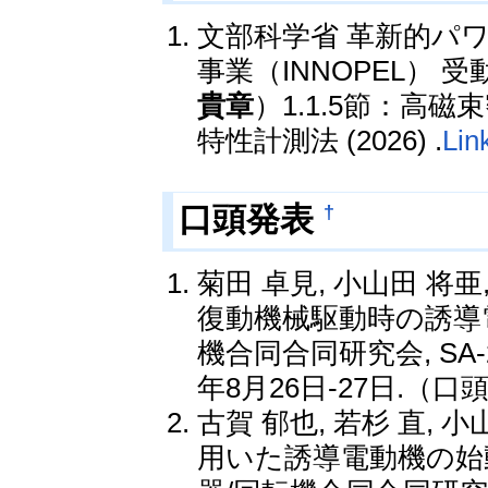
文部科学省 革新的パ
事業（INNOPEL）
貴章
）1.1.5節：高
特性計測法 (2026) .
Lin
†
口頭発表
菊田 卓見, 小山田 将亜
復動機械駆動時の誘導電
機合同合同研究会, SA-25
年8月26日-27日.（口
古賀 郁也, 若杉 直, 小
用いた誘導電動機の始