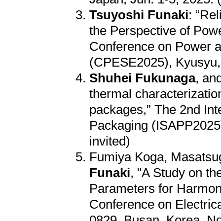
Tsuyoshi Funaki
: “Re
the Perspective of Powe
Conference on Power a
(CPESE2025), Kyusyu, J
Shuhei Fukunaga
, an
thermal characterizati
packages,” The 2nd In
Packaging (ISAPP2025),
invited)
Fumiya Koga, Masats
Funaki
, "A Study on th
Parameters for Harmoni
Conference on Electri
0829, Busan, Korea, Nov