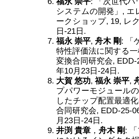
福永 崇平
: 「次世代
システムの開発」, エレ
ークショップ, 19, レ
日-21日.
福永 崇平
,
舟木 剛
: 
特性評価法に関する一検
変換合同研究会, EDD-25
年10月23日-24日.
大賀 悠功
,
福永 崇平
,
プパワーモジュールの
したチップ配置最適化-
合同研究会, EDD-25-06
月23日-24日.
井渕 貴章
，
舟木 剛
: