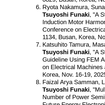
Ryota Nakamura, Suna
Tsuyoshi Funaki
, "A 
Induction Motor Harmon
Conference on Electri
1134, Busan, Korea, Nov
Katsuhito Tamura, Ma
Tsuyoshi Funaki
, "A 
Guideline Using FEM An
on Electrical Machines
Korea, Nov. 16-19, 2025
Faizal Arya Samman, Lu
Tsuyoshi Funaki
, "Mu
Number of Power Semico
Future Energy Electron