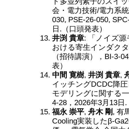
ド多並列素子のスイッ
会・電力技術/電力系統
030, PSE-26-050,
日.（口頭発表）
井渕 貴章
: 「ノイズ
おける寄生インダクタ
（招待講演），BI-3-
表）
中間 寛樹
,
井渕 貴章
,
イッチングDCDC降
モデリングに関する一
4-28，2026年3月13
福永 崇平
,
舟木 剛
, 有
Cooling実装したβ-