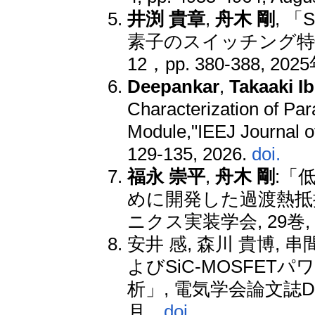
井渕 貴章
,
舟木 剛
, 「
素子のスイッチング特性」
12，pp. 380-388, 20
Deepankar
,
Takaaki I
Characterization of Par
Module,"IEEJ Journal of 
129-135, 2026.
doi.
福永 崇平
,
舟木 剛
:「
めに開発した過渡熱抵
ニクス実装学会, 29巻, 1号,
安井 感, 森川 貴博, 串
よびSiC-MOSFE
析」, 電気学会論文誌D，Vol
月．
doi.