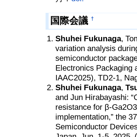
†
国際会議
Shuhei Fukunaga
, To
variation analysis duri
semiconductor packages
Electronics Packaging 
IAAC2025), TD2-1, Naga
Shuhei Fukunaga
,
Ts
and Jun Hirabayashi: “
resistance for β-Ga2O3
implementation,” the 3
Semiconductor Device
Japan, Jun. 1-5, 2025. 