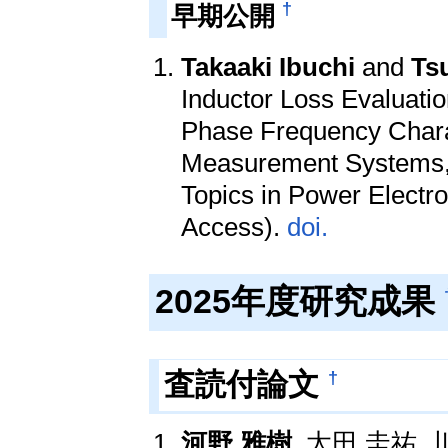
†
早期公開
Takaaki Ibuchi
and
Ts
Inductor Loss Evaluati
Phase Frequency Charac
Measurement Systems,”
Topics in Power Electro
Access).
doi.
2025年度研究成果
†
査読付論文
河野 雅樹
, 太田 圭祐,