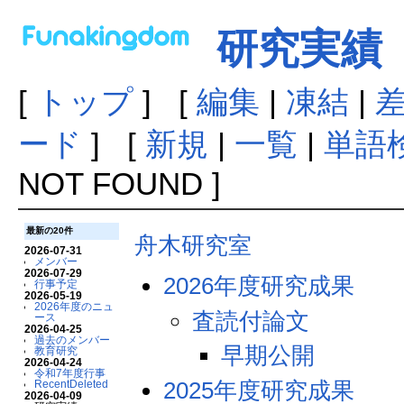
研究実績
[
トップ
] [
編集
|
凍結
|
ード
] [
新規
|
一覧
|
単語
NOT FOUND ]
最新の20件
舟木研究室
2026-07-31
メンバー
2026-07-29
2026年度研究成果
行事予定
2026-05-19
2026年度のニュ
査読付論文
ース
2026-04-25
過去のメンバー
早期公開
教育研究
2026-04-24
令和7年度行事
2025年度研究成果
RecentDeleted
2026-04-09