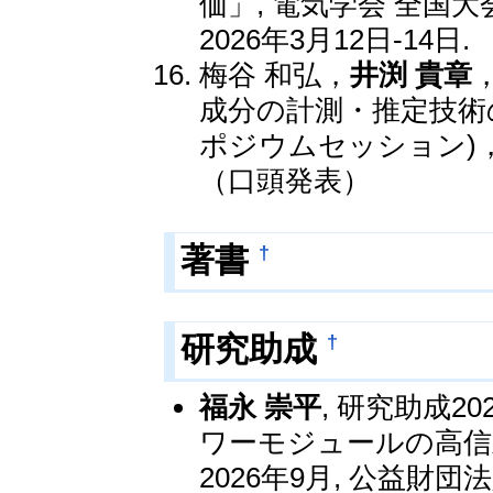
価」, 電気学会 全国大会
2026年3月12日-14日.
梅谷 和弘，
井渕 貴章
成分の計測・推定技術
ポジウムセッション)，S
（口頭発表）
†
著書
†
研究助成
福永 崇平
, 研究助成2
ワーモジュールの高信頼構
2026年9月, 公益財団