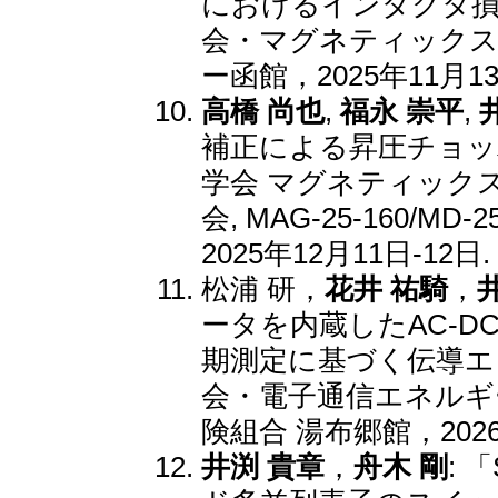
におけるインダクタ損
会・マグネティックス研
ー函館，2025年11月
高橋 尚也
,
福永 崇平
,
補正による昇圧チョッ
学会 マグネティック
会, MAG-25-160/MD
2025年12月11日-12
松浦 研，
花井 祐騎
，
ータを内蔵したAC-
期測定に基づく伝導エ
会・電子通信エネルギー技
険組合 湯布郷館，202
井渕 貴章
，
舟木 剛
: 