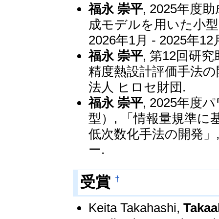
福永 崇平
, 2025年
成モデルを用いた小型
2026年1月 - 202
福永 崇平
, 第12回
精度熱設計評価手法の開発」
法人 ヒロセ財団.
福永 崇平
, 2025
型）, 「情報量規準
低次数化手法の開発」, 2
ー.
†
受賞
Keita Takahashi,
Takaa