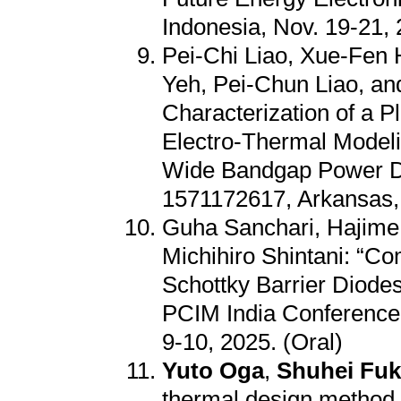
Indonesia, Nov. 19-21, 
Pei-Chi Liao, Xue-Fen 
Yeh, Pei-Chun Liao, a
Characterization of a
Electro-Thermal Model
Wide Bandgap Power De
1571172617, Arkansas, 
Guha Sanchari, Hajim
Michihiro Shintani: “C
Schottky Barrier Diod
PCIM India Conference 
9-10, 2025. (Oral)
Yuto Oga
,
Shuhei Fu
thermal design method 