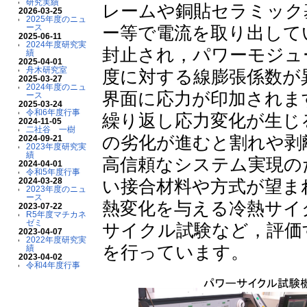
研究実績
レームや銅貼セラミック
2026-03-25
2025年度のニュ
ース
ー等で電流を取り出して
2025-06-11
2024年度研究実
封止され，パワーモジュ
績
2025-04-01
舟木研究室
度に対する線膨張係数が
2025-03-27
2024年度のニュ
界面に応力が印加されま
ース
2025-03-24
令和6年度行事
繰り返し応力変化が生じ
2024-11-05
二社谷 一樹
の劣化が進むと割れや剥
2024-09-21
2023年度研究実
績
高信頼なシステム実現の
2024-04-01
令和5年度行事
2024-03-28
い接合材料や方式が望ま
2023年度のニュ
ース
熱変化を与える冷熱サイ
2023-07-22
R5年度マチカネ
ゼミ
サイクル試験など，評価
2023-04-07
2022年度研究実
を行っています。
績
2023-04-02
令和4年度行事