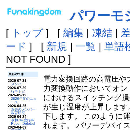
パワーモ
[
トップ
] [
編集
|
凍結
|
ード
] [
新規
|
一覧
|
単語
NOT FOUND ]
最新の20件
電力変換回路の高電圧や
2026-07-31
メンバー
力変換動作においてオン
2026-07-29
行事予定
2026-05-19
におけるスイッチング損
2026年度のニュ
ース
が生じ温度が上昇します
2026-04-25
過去のメンバー
教育研究
下します。 このように
2026-04-24
令和7年度行事
れます。 パワーデバイ
RecentDeleted
2026-04-09