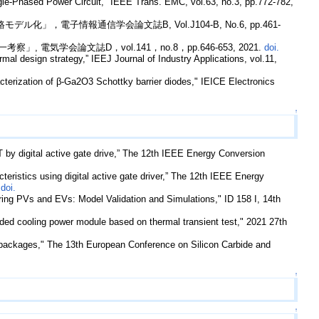
le-Phased Power Circuit," IEEE Trans. EMC, vol.63, no.3, pp.772-782,
，電子情報通信学会論文誌B, Vol.J104-B, No.6, pp.461-
学会論文誌D，vol.141，no.8，pp.646-653, 2021.
doi.
mal design strategy,” IEEJ Journal of Industry Applications, vol.11,
cterization of β-Ga2O3 Schottky barrier diodes," IEICE Electronics
↑
by digital active gate drive,” The 12th IEEE Energy Conversion
teristics using digital active gate driver,” The 12th IEEE Energy
）
doi.
ring PVs and EVs: Model Validation and Simulations," ID 158 I, 14th
sided cooling power module based on thermal transient test," 2021 27th
le packages," The 13th European Conference on Silicon Carbide and
↑
↑