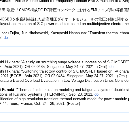
Funaki
: "Noise-Source Model for Frequency-Domain EMI Simulation of a Sing
田 剛宏:「CMOS構成DC-DC降圧コンバータにおけるEMIノイズ源の等価回路モデル化」
iCSBDを多直列接続した超高耐圧ダイオードモジュールの電圧分担に関する一考察」, 電気
 layout optimization of SiC power modules based on multiobjective electro-ther
Minoru Fujita, Jun Hirabayashi, Kazuyoshi Hanabusa: "Transient thermal chara
22.
doi.
hi Hikihara: “A study on switching surge voltage suppression of SiC MOSFET 
E - Asia 2021), OR-02-0485, Singapore, May 24-27, 2021.（Oral）
doi.
shi Hikihara: “Switching trajectory control of SiC MOSFET based on I-V charac
, 2021 (ECCE - Asia 2021), OR-02-0484, Singapore, May 24-27, 2021.（Oral
erature-Based Overload Evaluation in Low-Voltage Distribution Lines Conside
i Funaki
: "Thermal fluid simulation modeling and fatigue analysis of double-
gations of ICs and Systems (THERMINIC), Sep. 23, 2021.
doi.
ntification of high resolution transient thermal network model for power modu
44, Tours, France, Oct. 24 - 28, 2021. (Poster)