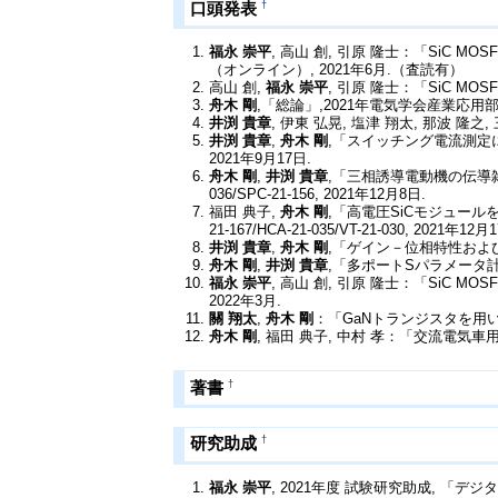
†
口頭発表
福永 崇平
, 高山 創, 引原 隆士：「SiC
（オンライン）, 2021年6月.（査読有）
高山 創,
福永 崇平
, 引原 隆士：「SiC M
舟木 剛
,「総論」,2021年電気学会産業応用部門大会
井渕 貴章
, 伊東 弘晃, 塩津 翔太, 那波 隆
井渕 貴章
,
舟木 剛
,「スイッチング電流測定にお
2021年9月17日.
舟木 剛
,
井渕 貴章
,「三相誘導電動機の伝導雑
036/SPC-21-156, 2021年12月8日.
福田 典子,
舟木 剛
,「高電圧SiCモジュー
21-167/HCA-21-035/VT-21-030, 2021年12月
井渕 貴章
,
舟木 剛
,「ゲイン－位相特性および
舟木 剛
,
井渕 貴章
,「多ポートSパラメータ計測
福永 崇平
, 高山 創, 引原 隆士：「SiC
2022年3月.
關 翔太
,
舟木 剛
：「GaNトランジスタを用いた4
舟木 剛
, 福田 典子, 中村 孝：「交流電気車用
†
著書
†
研究助成
福永 崇平
, 2021年度 試験研究助成, 「