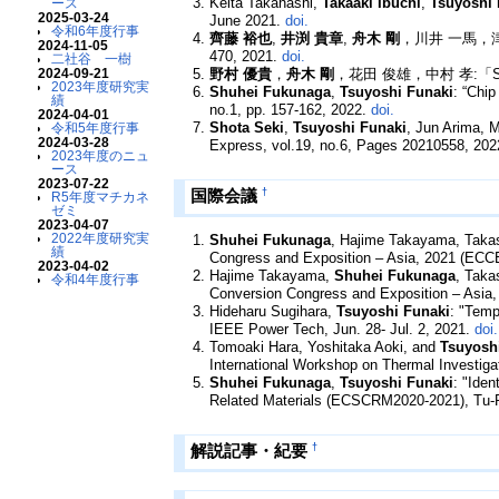
Keita Takahashi,
Takaaki Ibuchi
,
Tsuyoshi 
ース
2025-03-24
June 2021.
doi.
令和6年度行事
齊藤 裕也
,
井渕 貴章
,
舟木 剛
，川井 一馬，津
2024-11-05
470, 2021.
doi.
二社谷 一樹
野村 優貴
，
舟木 剛
，花田 俊雄，中村 孝:「S
2024-09-21
2023年度研究実
Shuhei Fukunaga
,
Tsuyoshi Funaki
: “Chip
績
no.1, pp. 157-162, 2022.
doi.
2024-04-01
Shota Seki
,
Tsuyoshi Funaki
, Jun Arima, 
令和5年度行事
2024-03-28
Express, vol.19, no.6, Pages 20210558, 20
2023年度のニュ
ース
2023-07-22
†
国際会議
R5年度マチカネ
ゼミ
2023-04-07
2022年度研究実
Shuhei Fukunaga
, Hajime Takayama, Takas
績
Congress and Exposition – Asia, 2021 (ECC
2023-04-02
Hajime Takayama,
Shuhei Fukunaga
, Taka
令和4年度行事
Conversion Congress and Exposition – Asia
Hideharu Sugihara,
Tsuyoshi Funaki
: "Temp
IEEE Power Tech, Jun. 28- Jul. 2, 2021.
doi.
Tomoaki Hara, Yoshitaka Aoki, and
Tsuyosh
International Workshop on Thermal Investi
Shuhei Fukunaga
,
Tsuyoshi Funaki
: "Ide
Related Materials (ECSCRM2020-2021), Tu-P-
†
解説記事・紀要