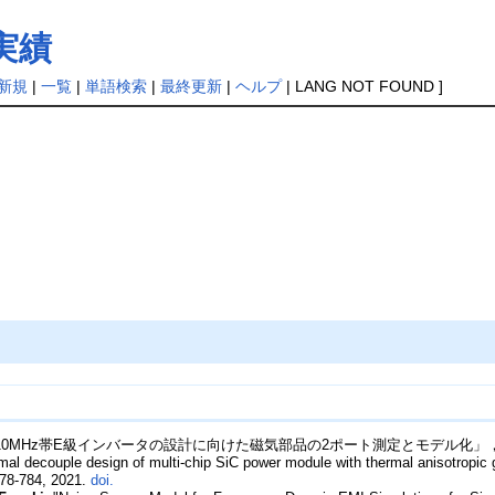
実績
新規
|
一覧
|
単語検索
|
最終更新
|
ヘルプ
| LANG NOT FOUND ]
10MHz帯E級インバータの設計に向けた磁気部品の2ポート測定とモデル化」，電気学会論文誌A
rmal decouple design of multi-chip SiC power module with thermal anisotropi
778-784, 2021.
doi.