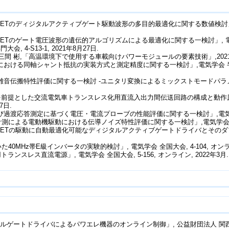
 MOSFETのディジタルアクティブゲート駆動波形の多目的最適化に関する数値検討」,
OSFETのゲート電圧波形の遺伝的アルゴリズムによる最適化に関する一検討」, 電気学会 
, 4-S13-1, 2021年8月27日.
之, 三間 彬,「高温環境下で使用する車載向けパワーモジュールの要素技術」,2021年電
ける同軸シャント抵抗の実装方式と測定精度に関する一検討」,電気学会 半導体電力変換
音伝搬特性評価に関する一検討 -ユニタリ変換によるミックストモードパラメータ
ルを前提とした交流電気車トランスレス化用直流入出力間伝送回路の構成と動作原理
17日.
過渡応答測定に基づく電圧・電流プローブの性能評価に関する一検討」,電気学会 電磁環
による電動機駆動における伝導ノイズ特性評価に関する一検討」,電気学会 電磁環境研究
 MOSFETの駆動に自動最適化可能なディジタルアクティブゲートドライバとそのダブ
0MHz帯E級インバータの実験的検討」, 電気学会 全国大会, 4-104, オンライ
トランスレス直流電源」, 電気学会 全国大会, 5-156, オンライン, 2022年3月.
デジタルゲートドライバによるパワエレ機器のオンライン制御」, 公益財団法人 関西エネ