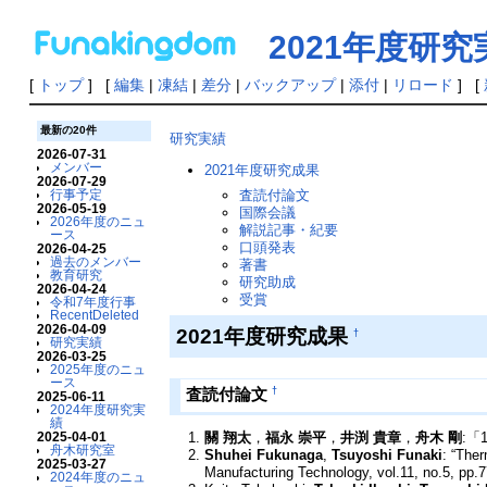
2021年度研究
[
トップ
] [
編集
|
凍結
|
差分
|
バックアップ
|
添付
|
リロード
] [
最新の20件
研究実績
2026-07-31
メンバー
2021年度研究成果
2026-07-29
査読付論文
行事予定
2026-05-19
国際会議
2026年度のニュ
解説記事・紀要
ース
口頭発表
2026-04-25
過去のメンバー
著書
教育研究
研究助成
2026-04-24
受賞
令和7年度行事
RecentDeleted
2026-04-09
2021年度研究成果
†
研究実績
2026-03-25
2025年度のニュ
ース
†
査読付論文
2025-06-11
2024年度研究実
績
關 翔太
，
福永 崇平
，
井渕 貴章
，
舟木 剛
:「
2025-04-01
舟木研究室
Shuhei Fukunaga
,
Tsuyoshi Funaki
: “The
2025-03-27
Manufacturing Technology, vol.11, no.5, pp.
2024年度のニュ