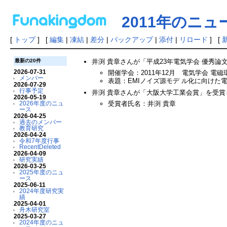
2011年のニュ
[
トップ
] [
編集
|
凍結
|
差分
|
バックアップ
|
添付
|
リロード
] [
井渕 貴章さんが「平成23年電気学会 優秀論文発表
最新の20件
2026-07-31
開催学会：2011年12月 電気学会 
メンバー
表題：EMIノイズ源モデ ル化に向けた電
2026-07-29
行事予定
井渕 貴章さんが「大阪大学工業会賞」を受賞しました
2026-05-19
2026年度のニュ
受賞者氏名：井渕 貴章
ース
2026-04-25
過去のメンバー
教育研究
2026-04-24
令和7年度行事
RecentDeleted
2026-04-09
研究実績
2026-03-25
2025年度のニュ
ース
2025-06-11
2024年度研究実
績
2025-04-01
舟木研究室
2025-03-27
2024年度のニュ